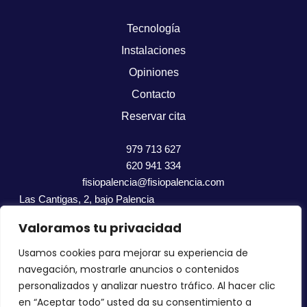
Tecnología
Instalaciones
Opiniones
Contacto
Reservar cita
979 713 627
620 941 334
fisiopalencia@fisiopalencia.com
Las Cantigas, 2, bajo Palencia
34002
Valoramos tu privacidad
Usamos cookies para mejorar su experiencia de
Política de cookies
Política de privacidad
Aviso Legal
navegación, mostrarle anuncios o contenidos
Accesibilidad
personalizados y analizar nuestro tráfico. Al hacer clic
en “Aceptar todo” usted da su consentimiento a