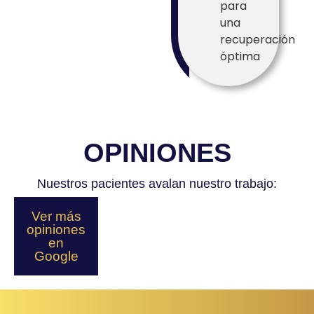
para
una
recuperación
óptima
OPINIONES
Nuestros pacientes avalan nuestro trabajo:
Ver más
opiniones
en
Google